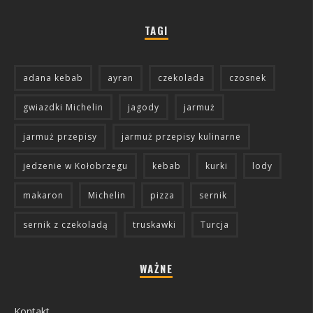
TAGI
adana kebab
ayran
czekolada
czosnek
gwiazdki Michelin
jagody
jarmuż
jarmuż przepisy
jarmuż przepisy kulinarne
jedzenie w Kołobrzegu
kebab
kurki
lody
makaron
Michelin
pizza
sernik
sernik z czekoladą
truskawki
Turcja
WAŻNE
Kontakt