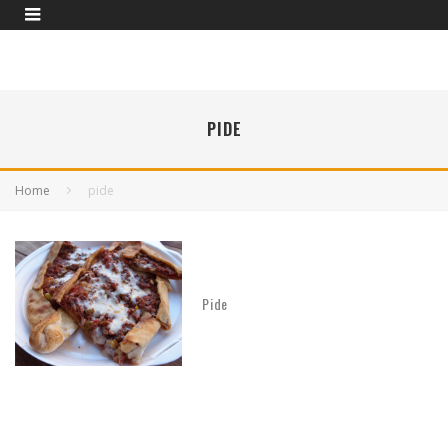
PIDE
Home
pide
Pide