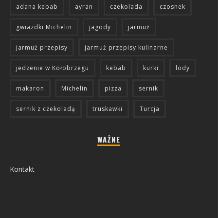
adana kebab
ayran
czekolada
czosnek
gwiazdki Michelin
jagody
jarmuż
jarmuż przepisy
jarmuż przepisy kulinarne
jedzenie w Kołobrzegu
kebab
kurki
lody
makaron
Michelin
pizza
sernik
sernik z czekoladą
truskawki
Turcja
WAŻNE
Kontakt