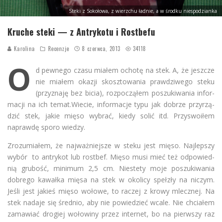
Steki z Sokołowa, z wierzchu ładnie, a w środku niespodzianka
Kruche steki — z Antrykotu i Rostbefu
Karolina
Recenzje
8 czerwca, 2013
34118
O
d pew­nego czasu mia­łem ochotę na stek. A, że jesz­cze
nie mia­łem oka­zji skosz­to­wa­nia praw­dzi­wego steku
(przyznaję bez bicia), roz­po­czą­łem poszu­ki­wa­nia infor­
ma­cji na ich temat.Wiecie, infor­ma­cje typu jak dobrze przy­rzą­
dzić stek, jakie mięso wybrać, kiedy solić itd. Przy­swo­iłem
naprawdę sporo wie­dzy.
Zro­zu­mia­łem, że naj­waż­niej­sze w steku jest mięso. Naj­le­pszy
wybór to antry­kot lub rost­bef. Mięso musi mieć też odpo­wied­
nią gru­bość, mini­mum 2,5 cm. Nie­stety moje poszu­ki­wa­nia
dobrego kawałka mięsa na stek w oko­licy speł­zły na niczym.
Jeśli jest jakieś mięso wołowe, to raczej z krowy mlecz­nej. Na
stek nadaje się śred­nio, aby nie powie­dzieć wcale. Nie chcia­łem
zama­wiać dro­giej woło­winy przez inter­net, bo na pierw­szy raz