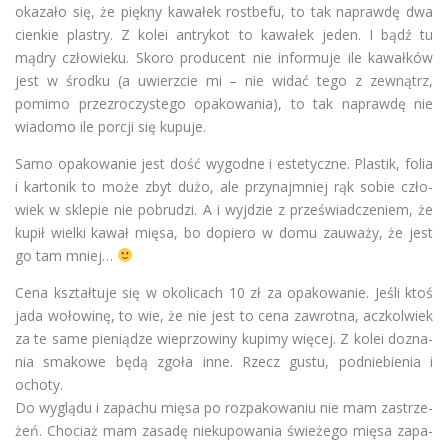
oka­zało się, że piękny kawa­łek rost­befu, to tak naprawdę dwa
cien­kie pla­stry. Z kolei antry­kot to kawa­łek jeden. I bądź tu
mądry czło­wieku. Skoro pro­du­cent nie infor­muje ile kawał­ków
jest w środku (a uwierz­cie mi – nie widać tego z zewnątrz,
pomimo prze­zro­czy­stego opa­ko­wa­nia), to tak naprawdę nie
wia­domo ile por­cji się kupuje.
Samo opa­ko­wa­nie jest dość wygodne i este­tyczne. Pla­stik, folia
i kar­to­nik to może zbyt dużo, ale przy­naj­mniej rąk sobie czło­
wiek w skle­pie nie pobru­dzi. A i wyj­dzie z prze­świad­cze­niem, że
kupił wielki kawał mięsa, bo dopiero w domu zauważy, że jest
go tam mniej…
Cena kształ­tuje się w oko­li­cach 10 zł za opa­ko­wa­nie. Jeśli ktoś
jada woło­winę, to wie, że nie jest to cena zawrotna, acz­kol­wiek
za te same pie­nią­dze wie­przo­winy kupimy wię­cej. Z kolei dozna­
nia sma­kowe będą zgoła inne. Rzecz gustu, pod­nie­bie­nia i
ochoty.
Do wyglądu i zapa­chu mięsa po roz­pa­ko­wa­niu nie mam zastrze­
żeń. Cho­ciaż mam zasadę nie­ku­po­wa­nia świe­żego mięsa zapa­