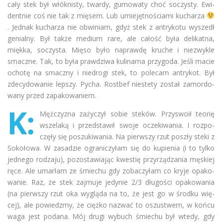
cały stek był włók­ni­sty, twardy, gumo­waty choć soczy­sty. Ewi­
dent­nie coś nie tak z mię­sem. Lub umie­jęt­no­ściami kucha­rza
. Jed­nak kucha­rza nie obwi­niam, gdyż stek z antry­kotu wyszedł
genialny. Był także medium rare, ale całość była deli­katna,
miękka, soczy­sta. Mięso było naprawdę kru­che i nie­zwy­kle
smaczne. Tak, to była praw­dziwa kuli­narna przy­goda. Jeśli macie
ochotę na smaczny i nie­drogi stek, to pole­cam antry­kot. Był
zde­cy­do­wa­nie lep­szy. Pycha. Rost­bef nie­stety został zamor­do­
wany przed zapakowaniem.
K:
Męż­czy­zna zaży­czył sobie ste­ków. Przy­swoił teo­rię
wsze­laką i przed­sta­wił swoje ocze­ki­wa­nia. I roz­po­
częły się poszu­ki­wa­nia. Na pierw­szy rzut poszły steki z
Soko­łowa. W zasa­dzie ogra­ni­czy­łam się do kupie­nia (i to tylko
jed­nego rodzaju), pozo­sta­wia­jąc kwe­stię przy­rzą­dza­nia męskiej
ręce. Ale umar­łam ze śmie­chu gdy zoba­czy­łam co kryje opa­ko­
wa­nie. Raz, że stek zaj­muje jedy­nie 2/3 dłu­go­ści opa­ko­wa­nia
(na pierw­szy rzut oka wygląda na to, że jest go w środku wię­
cej), ale powiedzmy, że ciężko nazwać to oszu­stwem, w końcu
waga jest podana. Mój drugi wybuch śmie­chu był wtedy, gdy