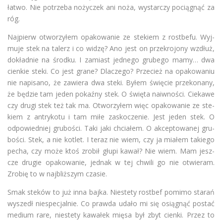
łatwo. Nie potrzeba noży­czek ani noża, wystarczy pociągnąć za
róg.
Naj­pierw otwo­rzy­łem opa­ko­wa­nie ze ste­kiem z rost­befu. Wyj­
muje stek na talerz i co widzę? Ano jest on prze­kro­jony wzdłuż,
dokład­nie na środku. I zamiast jed­nego gru­bego mamy… dwa
cien­kie steki. Co jest grane? Dla­czego? Prze­cież na opa­ko­wa­niu
nie napi­sano, że zawiera dwa steki. Byłem świę­cie prze­ko­nany,
że będzie tam jeden pokaźny stek. O święta naiwności. Cie­kawe
czy drugi stek też tak ma. Otwo­rzy­łem więc opa­ko­wa­nie ze ste­
kiem z antry­kotu i tam miłe zasko­cze­nie. Jest jeden stek. O
odpo­wied­niej gru­bo­ści. Taki jaki chcia­łem. O akcep­to­wa­nej gru­
bo­ści. Stek, a nie kotlet. I teraz nie wiem, czy ja mia­łem takiego
pecha, czy może ktoś zro­bił głupi kawał? Nie wiem. Mam jesz­
cze dru­gie opa­ko­wa­nie, jed­nak w tej chwili go nie otwie­ram.
Zro­bię to w naj­bliż­szym czasie.
Smak ste­ków to już inna bajka. Nie­stety rost­bef pomimo sta­rań
wyszedł nie­spe­cjal­nie. Co prawda udało mi się osią­gnąć postać
medium rare, nie­stety kawa­łek mięsa był zbyt cienki. Przez to