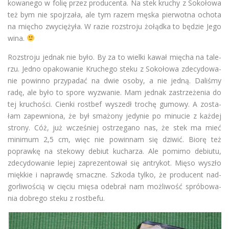
ko­wa­nego w folię przez pro­du­centa. Na stek kru­chy z Soko­łowa
też bym nie spoj­rzała, ale tym razem męska pier­wotna ochota
na mię­cho zwy­cię­żyła. W razie roz­stroju żołądka to będzie Jego
wina.
Roz­stroju jed­nak nie było. By za to wielki kawał mię­cha na tale­
rzu. Jedno opa­ko­wa­nie Kru­chego steku z Soko­łowa zde­cy­do­wa­
nie powinno przy­pa­dać na dwie osoby, a nie jedną. Dali­śmy
radę, ale było to spore wyzwa­nie. Mam jed­nak zastrze­że­nia do
tej kru­cho­ści. Cienki rost­bef wyszedł tro­chę gumowy. A zosta­
łam zapew­niona, że był sma­żony jedy­nie po minu­cie z każ­dej
strony. Cóż, już wcze­śniej ostrze­gano nas, że stek ma mieć
mini­mum 2,5 cm, więc nie powin­nam się dzi­wić. Biorę też
poprawkę na ste­kowy debiut kucha­rza. Ale pomimo debiutu,
zde­cy­do­wa­nie lepiej zapre­zen­to­wał się antry­kot. Mięso wyszło
mięk­kie i naprawdę smaczne. Szkoda tylko, że pro­du­cent nad­
gor­li­wo­ścią w cię­ciu mięsa ode­brał nam moż­li­wość spró­bo­wa­
nia dobrego steku z rostbefu.