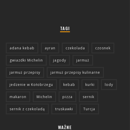
TAGI
adana kebab
ayran
czekolada
czosnek
gwiazdki Michelin
jagody
jarmuż
jarmuż przepisy
jarmuż przepisy kulinarne
jedzenie w Kołobrzegu
kebab
kurki
lody
makaron
Michelin
pizza
sernik
sernik z czekoladą
truskawki
Turcja
WAŻNE