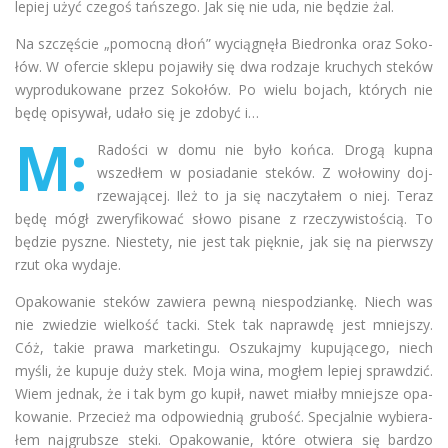
lepiej użyć cze­goś tań­szego. Jak się nie uda, nie będzie żal.
Na szczę­ście „pomocną dłoń” wycią­gnęła Bie­dronka oraz Soko­
łów. W ofer­cie sklepu poja­wiły się dwa rodzaje kru­chych steków
wypro­du­ko­wane przez Soko­łów. Po wielu bojach, któ­rych nie
będę opi­sy­wał, udało się je zdo­być i…
M:
Rado­ści w domu nie było końca. Drogą kupna
wsze­dłem w posia­da­nie ste­ków. Z woło­winy doj­
rze­wa­ją­cej. Ileż to ja się naczy­ta­łem o niej. Teraz
będę mógł zwe­ry­fi­ko­wać słowo pisane z rze­czy­wi­sto­ścią. To
będzie pyszne. Nie­stety, nie jest tak pięk­nie, jak się na pierw­szy
rzut oka wydaje.
Opa­ko­wa­nie ste­ków zawiera pewną nie­spo­dziankę. Niech was
nie zwie­dzie wiel­kość tacki. Stek tak naprawdę jest mniej­szy.
Cóż, takie prawa mar­ke­tingu. Oszu­kajmy kupu­ją­cego, niech
myśli, że kupuje duży stek. Moja wina, mogłem lepiej spraw­dzić.
Wiem jed­nak, że i tak bym go kupił, nawet miałby mniej­sze opa­
ko­wa­nie. Prze­cież ma odpo­wied­nią gru­bość. Spe­cjal­nie wybie­ra­
łem naj­grub­sze steki. Opa­ko­wa­nie, które otwiera się bar­dzo