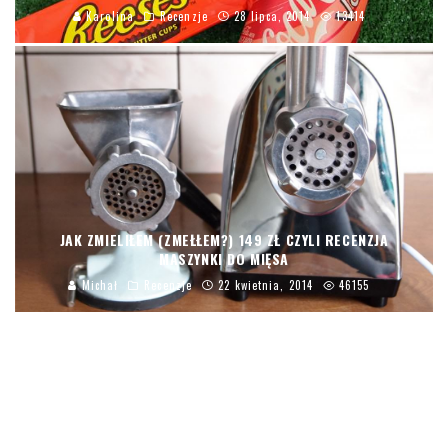
Karolina
Recenzje
28 lipca, 2014
13414
JAK ZMIELIŁEM (ZMEŁŁEM?) 149 ZŁ CZYLI RECENZJA
MASZYNKI DO MIĘSA
Michał
Recenzje
22 kwietnia, 2014
46155