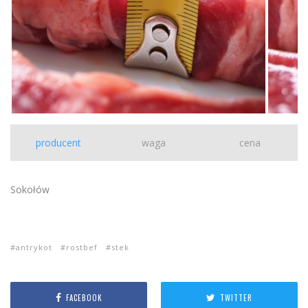
producent
waga
cena
Sokołów
antrykot
rostbef
stek
FACEBOOK
TWITTER