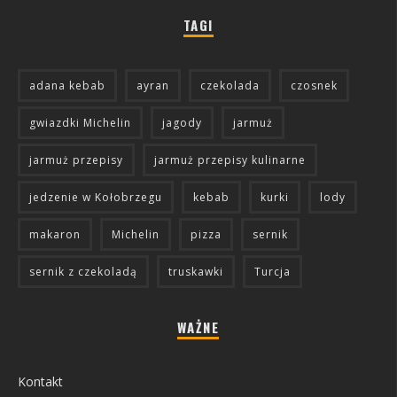
TAGI
adana kebab
ayran
czekolada
czosnek
gwiazdki Michelin
jagody
jarmuż
jarmuż przepisy
jarmuż przepisy kulinarne
jedzenie w Kołobrzegu
kebab
kurki
lody
makaron
Michelin
pizza
sernik
sernik z czekoladą
truskawki
Turcja
WAŻNE
Kontakt