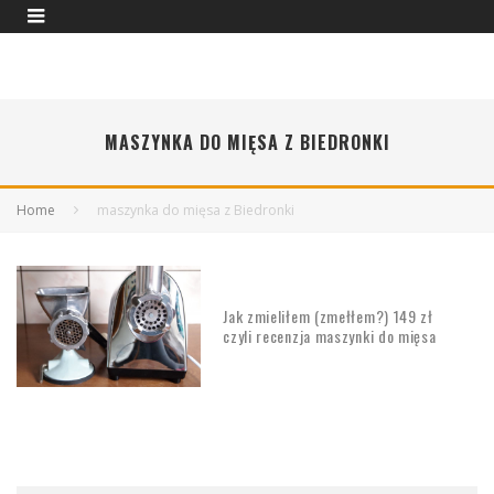
MASZYNKA DO MIĘSA Z BIEDRONKI
Home
maszynka do mięsa z Biedronki
Jak zmieliłem (zmełłem?) 149 zł
czyli recenzja maszynki do mięsa