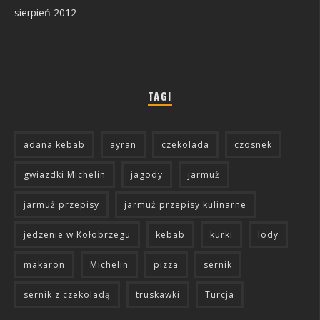
sierpień 2012
TAGI
adana kebab
ayran
czekolada
czosnek
gwiazdki Michelin
jagody
jarmuż
jarmuż przepisy
jarmuż przepisy kulinarne
jedzenie w Kołobrzegu
kebab
kurki
lody
makaron
Michelin
pizza
sernik
sernik z czekoladą
truskawki
Turcja