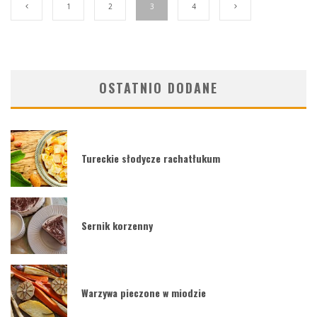
1
2
3
4
OSTATNIO DODANE
Tureckie słodycze rachatłukum
Sernik korzenny
Warzywa pieczone w miodzie