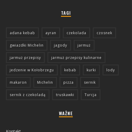
TAGI
adana kebab
ayran
czekolada
czosnek
gwiazdki Michelin
jagody
jarmuż
jarmuż przepisy
jarmuż przepisy kulinarne
jedzenie w Kołobrzegu
kebab
kurki
lody
makaron
Michelin
pizza
sernik
sernik z czekoladą
truskawki
Turcja
WAŻNE
Kontakt