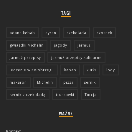
TAGI
adana kebab
ayran
czekolada
czosnek
gwiazdki Michelin
jagody
jarmuż
jarmuż przepisy
jarmuż przepisy kulinarne
jedzenie w Kołobrzegu
kebab
kurki
lody
makaron
Michelin
pizza
sernik
sernik z czekoladą
truskawki
Turcja
WAŻNE
Kontakt