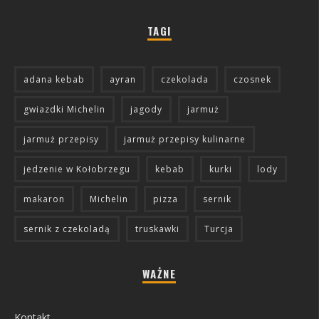
TAGI
adana kebab
ayran
czekolada
czosnek
gwiazdki Michelin
jagody
jarmuż
jarmuż przepisy
jarmuż przepisy kulinarne
jedzenie w Kołobrzegu
kebab
kurki
lody
makaron
Michelin
pizza
sernik
sernik z czekoladą
truskawki
Turcja
WAŻNE
Kontakt