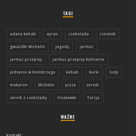
TAGI
adana kebab
ayran
czekolada
czosnek
gwiazdki Michelin
jagody
jarmuż
jarmuż przepisy
jarmuż przepisy kulinarne
jedzenie w Kołobrzegu
kebab
kurki
lody
makaron
Michelin
pizza
sernik
sernik z czekoladą
truskawki
Turcja
WAŻNE
Kontakt