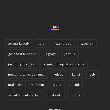
TAGI
adana kebab
ayran
czekolada
czosnek
gwiazdki Michelin
jagody
jarmuż
jarmuż przepisy
jarmuż przepisy kulinarne
jedzenie w Kołobrzegu
kebab
kurki
lody
makaron
Michelin
pizza
sernik
sernik z czekoladą
truskawki
Turcja