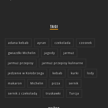
TAGI
adana kebab
ayran
czekolada
czosnek
gwiazdki Michelin
jagody
jarmuż
jarmuż przepisy
jarmuż przepisy kulinarne
jedzenie w Kołobrzegu
kebab
kurki
lody
makaron
Michelin
pizza
sernik
sernik z czekoladą
truskawki
Turcja