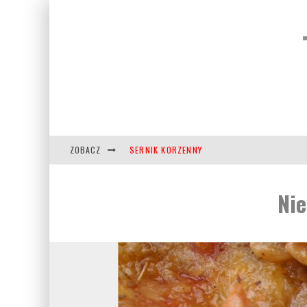
ZOBACZ
SERNIK KORZENNY
WARZYWA PIECZONE W MIODZIE
Nie
KRUCHE CIASTECZKA NA HALLOWEEN
TURECKIE SŁODYCZE RACHATŁUKUM