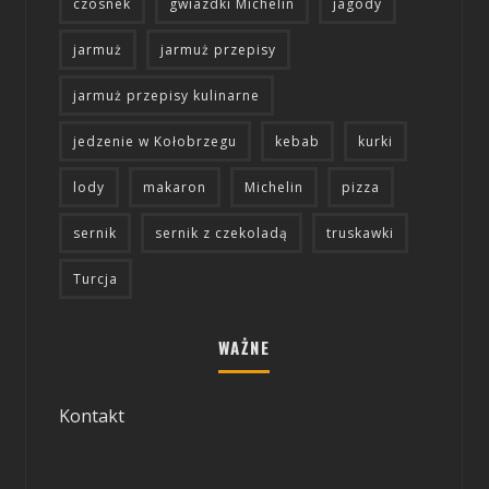
czosnek
gwiazdki Michelin
jagody
jarmuż
jarmuż przepisy
jarmuż przepisy kulinarne
jedzenie w Kołobrzegu
kebab
kurki
lody
makaron
Michelin
pizza
sernik
sernik z czekoladą
truskawki
Turcja
WAŻNE
Kontakt