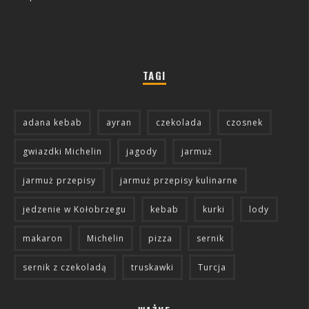
TAGI
adana kebab
ayran
czekolada
czosnek
gwiazdki Michelin
jagody
jarmuż
jarmuż przepisy
jarmuż przepisy kulinarne
jedzenie w Kołobrzegu
kebab
kurki
lody
makaron
Michelin
pizza
sernik
sernik z czekoladą
truskawki
Turcja