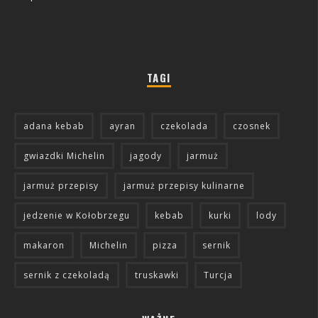
TAGI
adana kebab
ayran
czekolada
czosnek
gwiazdki Michelin
jagody
jarmuż
jarmuż przepisy
jarmuż przepisy kulinarne
jedzenie w Kołobrzegu
kebab
kurki
lody
makaron
Michelin
pizza
sernik
sernik z czekoladą
truskawki
Turcja