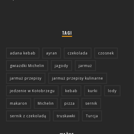
TAGI
adana kebab
ayran
czekolada
czosnek
gwiazdki Michelin
jagody
jarmuż
jarmuż przepisy
jarmuż przepisy kulinarne
jedzenie w Kołobrzegu
kebab
kurki
lody
makaron
Michelin
pizza
sernik
sernik z czekoladą
truskawki
Turcja