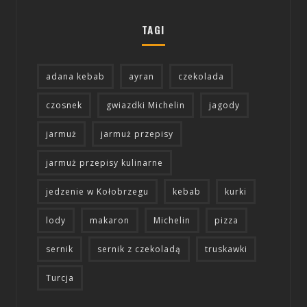
TAGI
adana kebab
ayran
czekolada
czosnek
gwiazdki Michelin
jagody
jarmuż
jarmuż przepisy
jarmuż przepisy kulinarne
jedzenie w Kołobrzegu
kebab
kurki
lody
makaron
Michelin
pizza
sernik
sernik z czekoladą
truskawki
Turcja