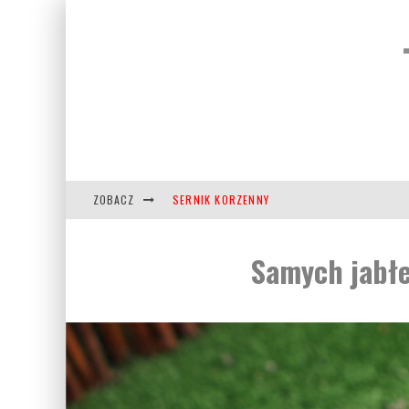
ZOBACZ
SERNIK KORZENNY
WARZYWA PIECZONE W MIODZIE
Samych jabłek
KRUCHE CIASTECZKA NA HALLOWEEN
TURECKIE SŁODYCZE RACHATŁUKUM