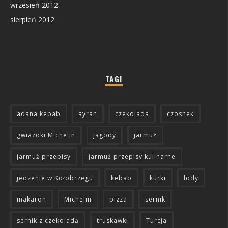
wrzesień 2012
sierpień 2012
TAGI
adana kebab
ayran
czekolada
czosnek
gwiazdki Michelin
jagody
jarmuż
jarmuż przepisy
jarmuż przepisy kulinarne
jedzenie w Kołobrzegu
kebab
kurki
lody
makaron
Michelin
pizza
sernik
sernik z czekoladą
truskawki
Turcja