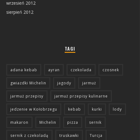
wrzesień 2012
sierpień 2012
TAGI
adana kebab
ayran
czekolada
czosnek
gwiazdki Michelin
jagody
jarmuż
jarmuż przepisy
jarmuż przepisy kulinarne
jedzenie w Kołobrzegu
kebab
kurki
lody
makaron
Michelin
pizza
sernik
sernik z czekoladą
truskawki
Turcja